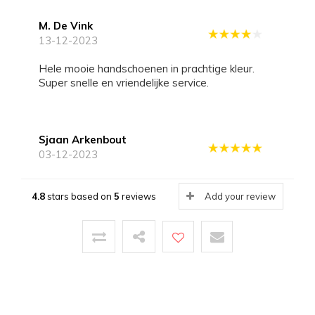
M. De Vink
13-12-2023
Hele mooie handschoenen in prachtige kleur.
Super snelle en vriendelijke service.
Sjaan Arkenbout
03-12-2023
Zolang ik me kan herinneren draag ik laimbock
handschoenen kocht ze bij de Bijenkorf.
4.8
stars based on
5
reviews
Add your review
Ik heb grote handen en heb maat 9 maar ik kon
niet anders dan 8,5 kopen. Jammer
want die zij net aan.
Sanne1221
18-01-2022