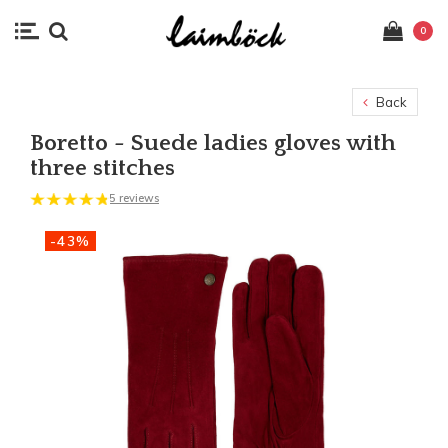
0
Back
Boretto - Suede ladies gloves with
three stitches
5 reviews
-43%