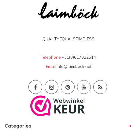
Lekkere warme handschoenen van zeer goede
kwaliteit en echt mooi kleur (mustard gold)
QUALITY.EQUALS.TIMELESS
Isolde
17-11-2020
Telephone
+31(0)617022514
Prachtige groene kleur gekocht en ze dragen
heerlijk, heel blij mee.
Email
info@laimbock.net
Categories