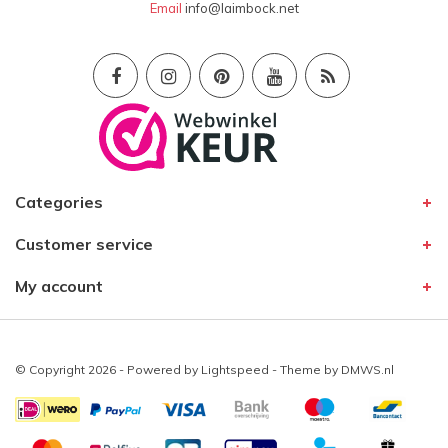
Email
info@laimbock.net
Persoonlijk en vlot meegedacht.
Het eerste paar bleek dikker dan gedacht, en
was te krap. Na telefonisch overleg en een foto
via WhatsApp werd het prima opgepakt en
afgehandeld. Heel plezierig
Categories
Customer service
My account
© Copyright 2026 - Powered by
Lightspeed
- Theme by
DMWS.nl