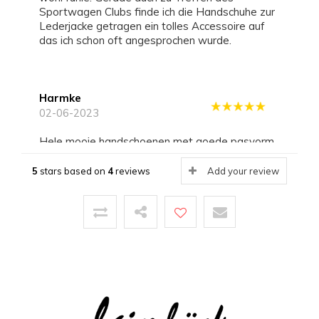
Sportwagen Clubs finde ich die Handschuhe zur
Lederjacke getragen ein tolles Accessoire auf
das ich schon oft angesprochen wurde.
Harmke
02-06-2023
Hele mooie handschoenen met goede pasvorm.
Ideaal voor in de auto, maar ook daarbuiten.
Lekker luchtig waardoor ik - als groot
5
stars based on
4
reviews
Add your review
handschoenen fan - ook in het voorjaar en zomer
handschoenen kan dragen.
Ook goede grip op het autostoeltje.
Klantenservice van Laimbock reageert altijd snel
en accuraat.
Vandaar de 5 sterren
Harmke