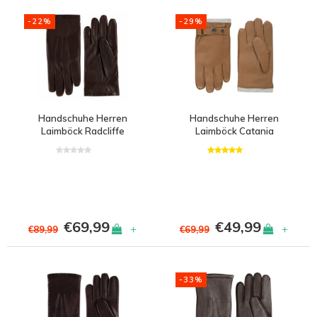
meisten
-22%
-29%
angesehen
Handschuhe Herren
Handschuhe Herren
Laimböck Radcliffe
Laimböck Catania
€69,99
€49,99
+
+
€89,99
€69,99
-33%