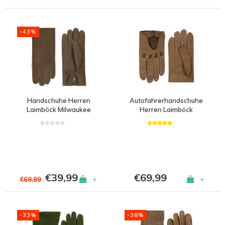
-43%
Handschuhe Herren
Autofahrerhandschuhe
Laimböck Milwaukee
Herren Laimböck
Durham
€39,99
€69,99
+
+
€69,99
-33%
-38%