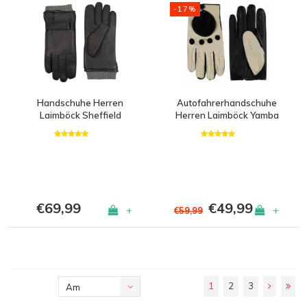
-17%
Handschuhe Herren
Autofahrerhandschuhe
Laimböck Sheffield
Herren Laimböck Yamba
€69,99
€49,99
+
+
€59,99
1
2
3
Am