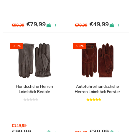
€79,99
€49,99
+
+
€99,99
€79,99
-33%
-50%
Handschuhe Herren
Autofahrerhandschuhe
Laimböck Bedale
Herren Laimböck Forster
€149,99
€99,99
€39,99