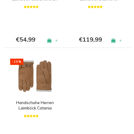
€54,99
€119,99
+
+
-29%
Handschuhe Herren
Laimböck Catania