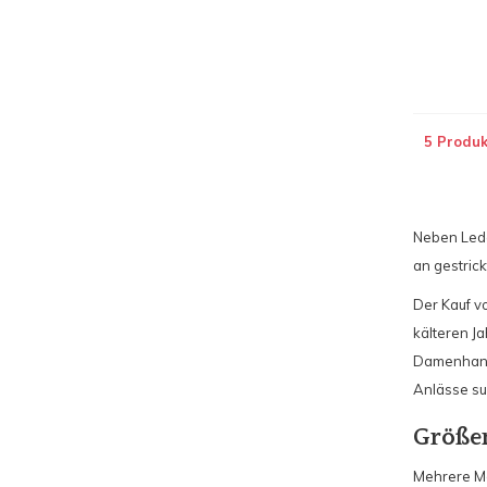
5 Produk
Neben Lede
an gestric
Der Kauf vo
kälteren J
Damenhands
Anlässe su
Größe
Mehrere Mod