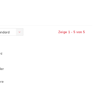
Zeige 1 - 5 von 5
andard
hl
der
ere