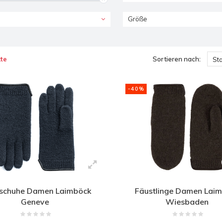
Größe
te
Sortieren nach:
St
-40%
schuhe Damen Laimböck
Fäustlinge Damen Lai
Geneve
Wiesbaden