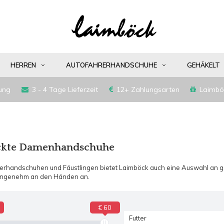
HERREN
AUTOFAHRERHANDSCHUHE
GEHÄKELT
ung
3 - 4 Tage Lieferzeit
12+ Zahlungsarten
Laimbö
ickte Damenhandschuhe
rhandschuhen und Fäustlingen bietet Laimböck auch eine Auswahl an ge
 angenehm an den Händen an.
€ 60
Futter