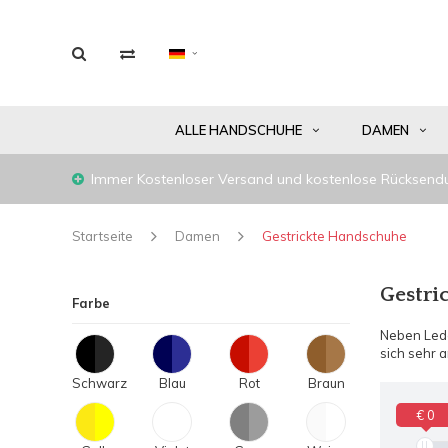
ALLE HANDSCHUHE
DAMEN
Immer Kostenloser Versand und kostenlose Rücksend
Startseite
Damen
Gestrickte Handschuhe
Gestr
Farbe
Neben Lede
sich sehr
Schwarz
Blau
Rot
Braun
€ 0