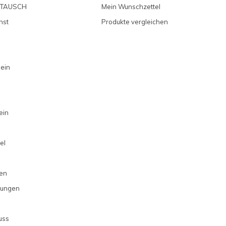
MTAUSCH
Mein Wunschzettel
nst
Produkte vergleichen
 ein
ein
el
en
gungen
uss