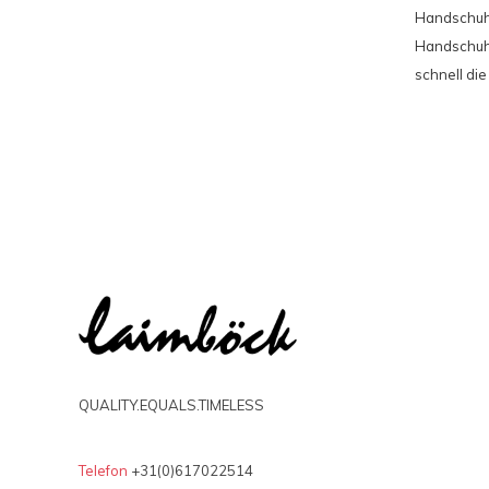
Handschuhg
Handschuh
schnell di
QUALITY.EQUALS.TIMELESS
Telefon
+31(0)617022514