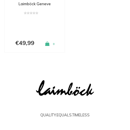
Laimböck Geneve
€49,99
+
QUALITY.EQUALS.TIMELESS