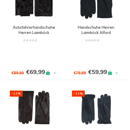
Autofahrerhandschuhe
Handschuhe Herren
Herren Laimböck
Laimböck Alford
Minneapolis
€69,99
€59,99
+
+
€89,99
€79,99
-23%
-33%