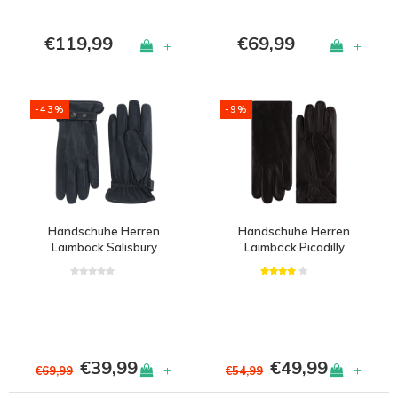
€119,99
€69,99
+
+
-43%
-9%
Handschuhe Herren
Handschuhe Herren
Laimböck Salisbury
Laimböck Picadilly
€39,99
€49,99
+
+
€69,99
€54,99