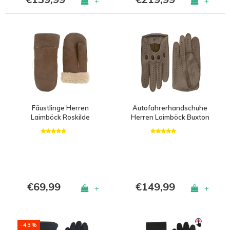
+
+
Fäustlinge Herren
Autofahrerhandschuhe
Laimböck Roskilde
Herren Laimböck Buxton
€69,99
€149,99
+
+
-43%