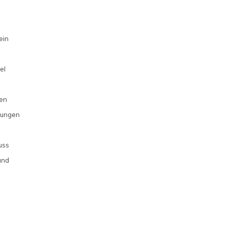
ein
el
en
gungen
uss
und