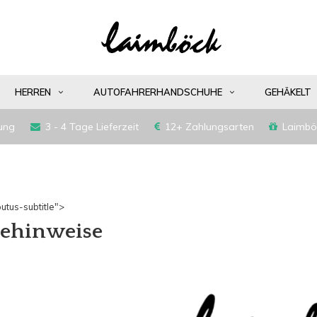
HERREN
AUTOFAHRERHANDSCHUHE
GEHÄKELT
ung
3 - 4 Tage Lieferzeit
12+ Zahlungsarten
Laimbö
utus-subtitle">
gehinweise