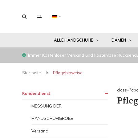
ALLE HANDSCHUHE
DAMEN
Immer Kostenloser Versand und kostenlose Rücksend
Startseite
Pflegehinweise
class="abo
Kundendienst
Pfle
MESSUNG DER
HANDSCHUHGRÖßE
Versand