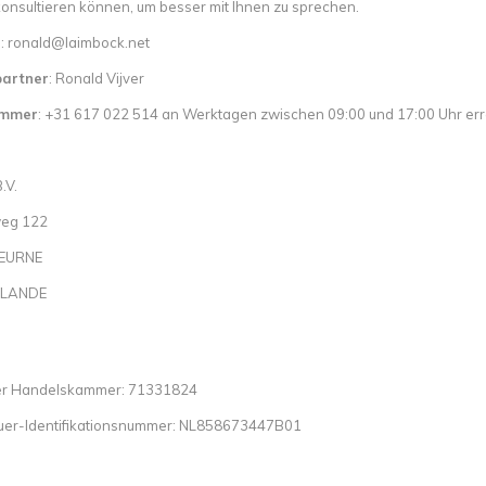
 konsultieren können, um besser mit Ihnen zu sprechen.
l
:
ronald@laimbock.net
artner
: Ronald Vijver
ummer
: +31 617 022 514 an Werktagen zwischen 09:00 und 17:00 Uhr err
.V.
weg 122
DEURNE
RLANDE
r Handelskammer: 71331824
uer-Identifikationsnummer: NL858673447B01