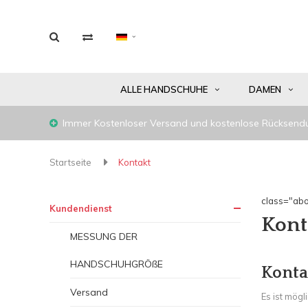
ALLE HANDSCHUHE
DAMEN
Immer Kostenloser Versand und kostenlose Rücksend
Startseite
Kontakt
class="abo
Kundendienst
Kont
MESSUNG DER
HANDSCHUHGRÖßE
Konta
Versand
Es ist mögl