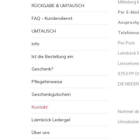
Mitteilung
RÜCKGABE & UMTAUSCH
Per E-Mai
FAQ - Kundendienst
Ansprechp
UMTAUSCH
Telefonn
Per Post:
info
Laimböck B
Ist die Bestellung ein
Liesselse
Geschenk?
5753 PP 
Pflegehinweise
DIE NIEDE
Geschenkgutschein
Kontakt
Nummer de
Laimböck Ledergel
Umsatzste
Über uns