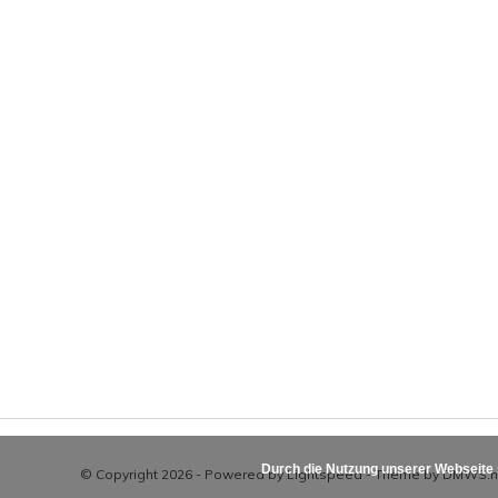
Durch die Nutzung unserer Webseite
© Copyright 2026 - Powered by
Lightspeed
- Theme by
DMWS.n