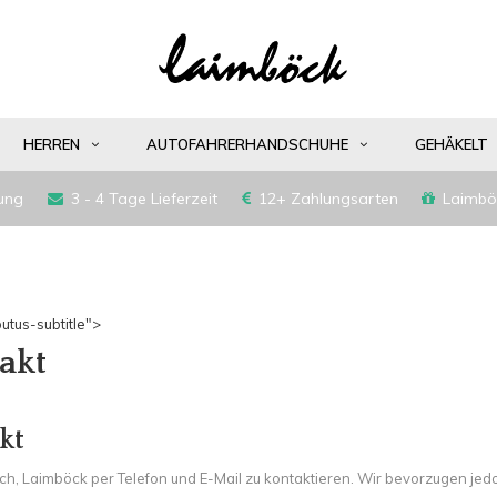
HERREN
AUTOFAHRERHANDSCHUHE
GEHÄKELT
ung
3 - 4 Tage Lieferzeit
12+ Zahlungsarten
Laimbö
utus-subtitle">
akt
kt
ich, Laimböck per Telefon und E-Mail zu kontaktieren. Wir bevorzugen jed