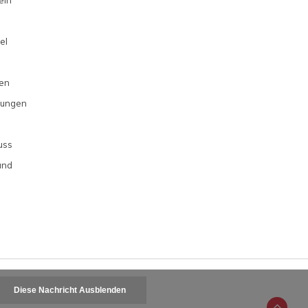
ein
el
en
gungen
uss
und
Diese Nachricht Ausblenden