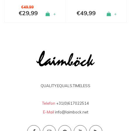
€49,99
€29,99
€49,99
+
+
QUALITY.EQUALS.TIMELESS
Telefon
+31(0)617022514
E-Mail
info@laimbock.net