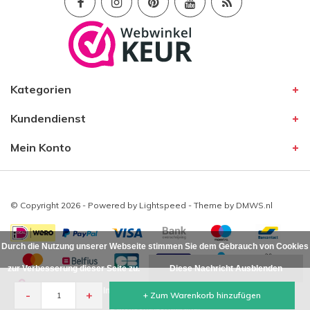
Kategorien
Kundendienst
Mein Konto
© Copyright 2026 - Powered by
Lightspeed
- Theme by
DMWS.nl
Durch die Nutzung unserer Webseite stimmen Sie dem Gebrauch von Cookies
zur Verbesserung dieser Seite zu.
Diese Nachricht Ausblenden
Für weitere Informationen beachten Sie bitte unsere
-
+
+ Zum Warenkorb hinzufügen
Datenschutzerklärung. »