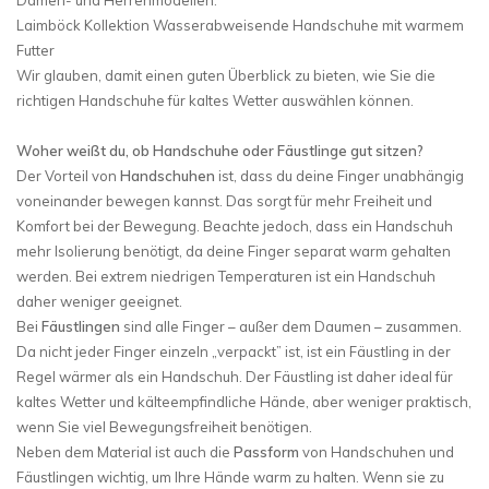
Laimböck Kollektion Wasserabweisende Handschuhe mit warmem
Futter
Wir glauben, damit einen guten Überblick zu bieten, wie Sie die
richtigen Handschuhe für kaltes Wetter auswählen können.
Woher weißt du, ob Handschuhe oder Fäustlinge gut sitzen?
Der Vorteil von
Handschuhen
ist, dass du deine Finger unabhängig
voneinander bewegen kannst. Das sorgt für mehr Freiheit und
Komfort bei der Bewegung. Beachte jedoch, dass ein Handschuh
mehr Isolierung benötigt, da deine Finger separat warm gehalten
werden. Bei extrem niedrigen Temperaturen ist ein Handschuh
daher weniger geeignet.
Bei
Fäustlingen
sind alle Finger – außer dem Daumen – zusammen.
Da nicht jeder Finger einzeln „verpackt” ist, ist ein Fäustling in der
Regel wärmer als ein Handschuh. Der Fäustling ist daher ideal für
kaltes Wetter und kälteempfindliche Hände, aber weniger praktisch,
wenn Sie viel Bewegungsfreiheit benötigen.
Neben dem Material ist auch die
Passform
von Handschuhen und
Fäustlingen wichtig, um Ihre Hände warm zu halten. Wenn sie zu