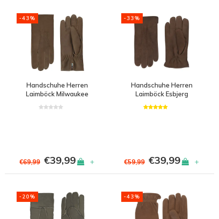
-43%
-33%
Handschuhe Herren
Handschuhe Herren
Laimböck Milwaukee
Laimböck Esbjerg
€39,99
€39,99
+
+
€69,99
€59,99
-20%
-43%