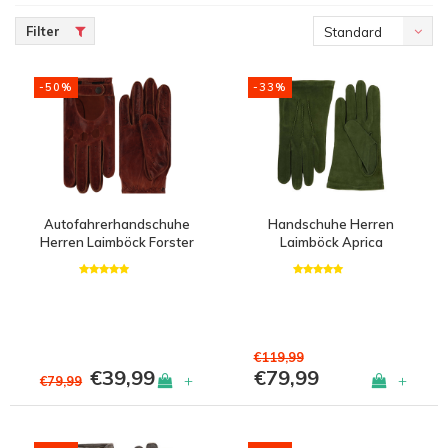
Filter
Standard
-50%
-33%
Autofahrerhandschuhe
Handschuhe Herren
Herren Laimböck Forster
Laimböck Aprica
€119,99
€39,99
€79,99
+
+
€79,99