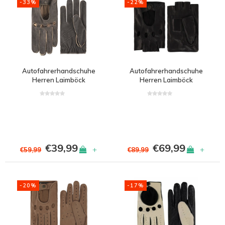
-33%
-22%
Autofahrerhandschuhe
Autofahrerhandschuhe
Herren Laimböck
Herren Laimböck
Gladstone
Minneapolis
€39,99
€69,99
+
+
€59,99
€89,99
-20%
-17%