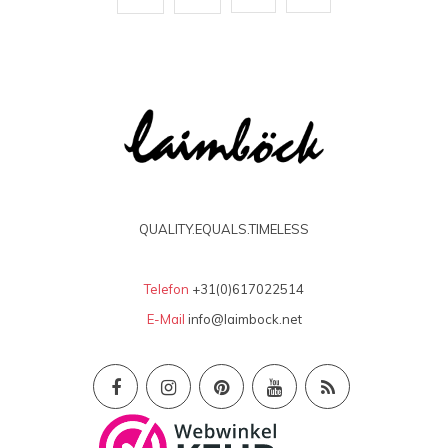
Sanne1221
18-01-2022
Lekkere warme handschoenen van zeer goede
kwaliteit en echt mooi kleur (mustard gold)
Isolde
QUALITY.EQUALS.TIMELESS
17-11-2020
Prachtige groene kleur gekocht en ze dragen
Telefon
+31(0)617022514
heerlijk, heel blij mee.
E-Mail
info@laimbock.net