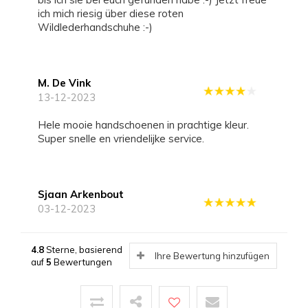
ich mich riesig über diese roten
Wildlederhandschuhe :-)
M. De Vink
13-12-2023
Hele mooie handschoenen in prachtige kleur.
Super snelle en vriendelijke service.
Sjaan Arkenbout
03-12-2023
Zolang ik me kan herinneren draag ik laimbock
handschoenen kocht ze bij de Bijenkorf.
4.8
Sterne, basierend
Ihre Bewertung hinzufügen
auf
5
Bewertungen
Ik heb grote handen en heb maat 9 maar ik kon
niet anders dan 8,5 kopen. Jammer
want die zij net aan.