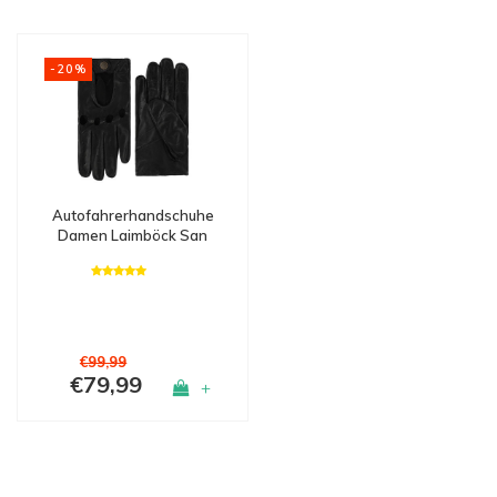
-20%
Autofahrerhandschuhe
Damen Laimböck San
Diego
€99,99
€79,99
+