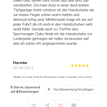
tollen Grip, sehen sehr schön aus und sind top
verarbeitet. Da mein Auto in einer doch kühlen
Tiefgarage steht schätze ich die Handschuhe da
sie meine Finger schön warm halten und
dennoch luftig sind. Mittlerweile trage ich sie auf
jeder Fahrt da ich mich in den Handschuhen sehr
wohl fühle. Gerade auch zu Treffen des
Sportwagen Clubs finde ich die Handschuhe zur
Lederjacke getragen ein tolles Accessoire auf
das ich schon oft angesprochen wurde.
Harmke
02-06-2023
Hele mooie handschoenen met goede pasvorm.
Ideaal voor in de auto, maar ook daarbuiten.
Lekker luchtig waardoor ik - als groot
5
Sterne, basierend
Ihre Bewertung hinzufügen
handschoenen fan - ook in het voorjaar en zomer
auf
4
Bewertungen
handschoenen kan dragen.
Ook goede grip op het autostoeltje.
Klantenservice van Laimbock reageert altijd snel