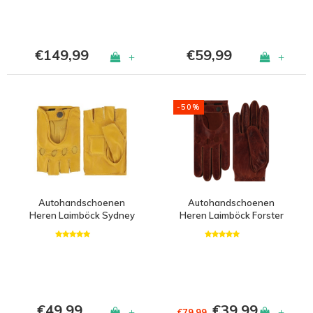
€149,99
€59,99
+
+
-50%
Autohandschoenen
Autohandschoenen
Heren Laimböck Sydney
Heren Laimböck Forster
€49,99
€39,99
+
+
€79,99