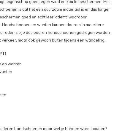
ettige eigenschap goed tegen wind en kou te beschermen.
Het
schoenen is dat het een duurzaam materiaal is en dus langer
eschermen goed en echt leer 'ademt' waardoor
 Handschoenen en wanten kunnen daarom in meerdere
ie reden zie je dat lederen handschoenen gedragen worden
het verkeer, maar ook gewoon buiten tijdens een wandeling.
en
n en wanten
wanten
ppen
 voor leren handschoenen maar wel je handen warm houden?