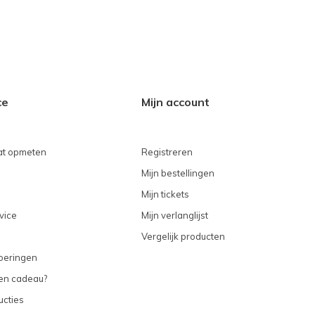
ce
Mijn account
t opmeten
Registreren
Mijn bestellingen
Mijn tickets
vice
Mijn verlanglijst
Vergelijk producten
voeringen
een cadeau?
ucties