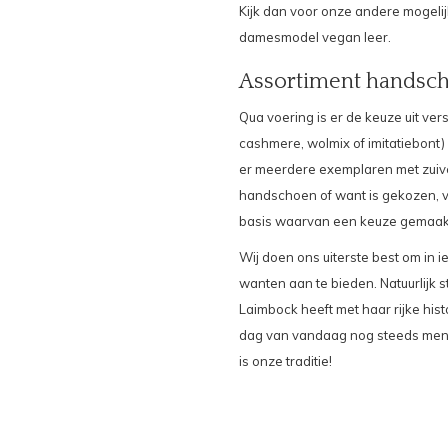
Kijk dan voor onze andere mogeli
damesmodel vegan leer
.
Assortiment handsc
Qua voering is er de keuze uit ver
cashmere
,
wolmix
of
imitatiebont)
er meerdere exemplaren met
zuiv
handschoen of want is gekozen, v
basis waarvan een keuze gemaak
Wij doen ons uiterste best om in 
wanten aan te bieden.
Natuurlijk
Laimbock heeft met haar rijke hi
dag van vandaag nog steeds men
is onze traditie!