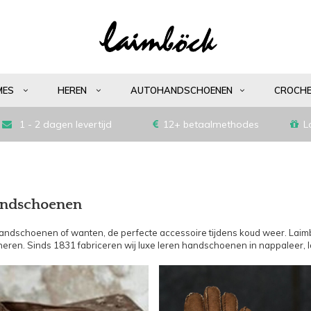
MES
HEREN
AUTOHANDSCHOENEN
CROCH
1 - 2 dagen levertijd
12+ betaalmethodes
L
andschoenen
andschoenen of wanten, de perfecte accessoire tijdens koud weer. Laim
eren. Sinds 1831 fabriceren wij luxe leren handschoenen in nappaleer, 