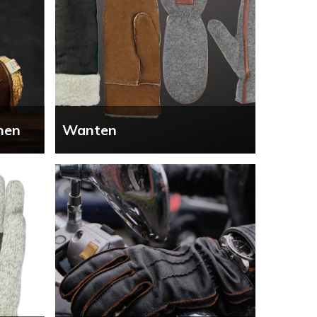
nen
Wanten