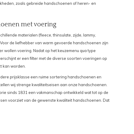
jkheden, zoals
gebreide handschoenen of heren- en
hoenen met voering
schillende materialen (
fleece
,
thinsulate
,
zijde
,
lammy
,
Voor de liefhebber van warm gevoerde handschoenen zijn
er wollen voering
. Nadat op het keuzemenu qua type
erschijnt er een
filter met de diverse soorten voeringen
op
t kan worden.
iedere prijsklasse een ruime sortering handschoenen en
 stellen wij strenge kwaliteitseisen aan onze handschoenen.
storie sinds 1831 een vakmanschap ontwikkeld wat tot op de
sen voorziet van de gewenste kwaliteit handschoenen.
Dat