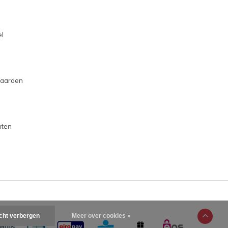
l
aarden
hten
icht verbergen
Meer over cookies »