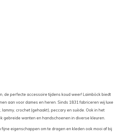
 de perfecte accessoire tijdens koud weer! Laimböck biedt
en aan voor dames en heren. Sinds 1831 fabriceren wij luxe
r
,
lammy
,
crochet
(gehaakt),
peccary
en
suède
. Ook in het
ek gebreide wanten en handschoenen in diverse kleuren.
ijne eigenschappen om te dragen en kleden ook mooi af bij