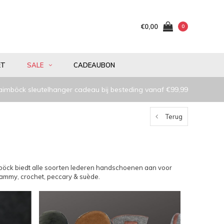
€0,00
0
ET
SALE
CADEAUBON
aimböck sleutelhanger cadeau bij besteding vanaf €99,99
Terug
böck biedt alle soorten lederen handschoenen aan voor
lammy, crochet, peccary & suède.