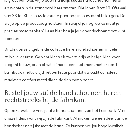
is groot van wel. Wij bieden namelijk suède handschoenen heren
en wanten in de standaard herenmaten. Die lopen 8 tot 10. Oftewel
van XS tot XL. Is jouw favoriete paar nog in jouw maat te krijgen? Dat
zie je op de productpagina staan. En twijfel je nog welke maat je
precies moet hebben? Lees hier hoe je jouw
handschoenmaat kunt
opmeten
.
Ontdek onze uitgebreide collectie herenhandschoenen in vele
stijlvolle kleuren. Ga voor
klassiek zwart
,
grijs
of
beige
, kies voor
elegant
blauw
,
bruin
of
wit
, of maak een statement met
groen.
Bij
Laimböck vindt u altijd het perfecte paar dat uw outfit compleet
maakt en comfort met tijdloos design combineert.
Bestel jouw suède handschoenen heren
rechtstreeks bij de fabrikant
Op onze website vind je alle handschoenen van het Laimböck. Van
onszelf dus, want wij zijn de fabrikant. Al maken we een deel van de
handschoenen juist met de hand. Zo kunnen we jou hoge kwaliteit