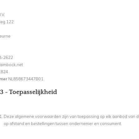
.V.
weg 122
eurne
8-2622
aimbock.net
1824
mer
NL858673447B01
 3 - Toepasselijkheid
Deze algemene voorwaarden zijn van toepassing op elk aanbod van 
op afstand en bestellingen tussen ondernemer en consument.