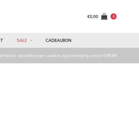
€0,00
0
ET
SALE
CADEAUBON
aimböck sleutelhanger cadeau bij besteding vanaf €99,99