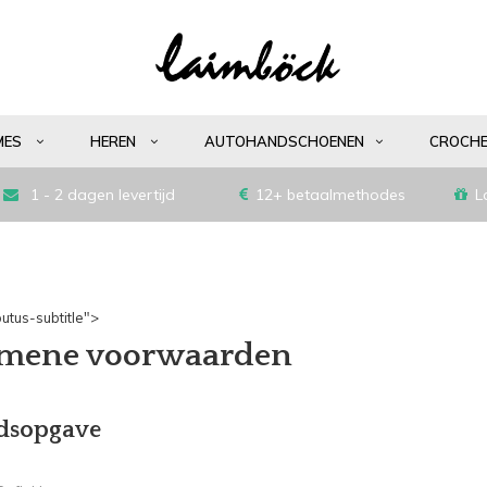
MES
HEREN
AUTOHANDSCHOENEN
CROCH
1 - 2 dagen levertijd
12+ betaalmethodes
L
utus-subtitle">
mene voorwaarden
dsopgave