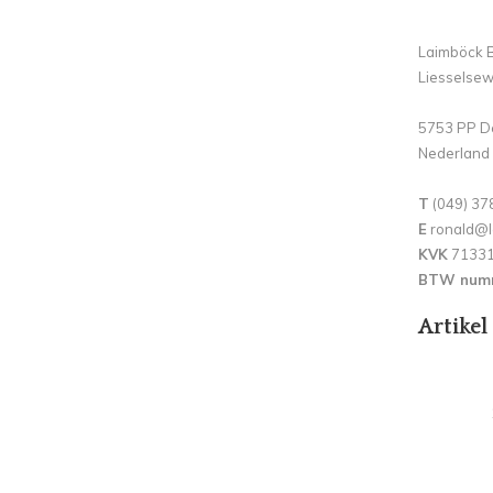
Laimböck B
Liesselse
5753 PP D
Nederland
T
(049) 37
E
ronald@l
KVK
7133
BTW num
Artikel