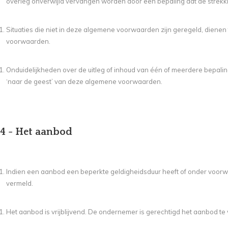
overleg onverwijld vervangen worden door een bepaling dat de strekki
Situaties die niet in deze algemene voorwaarden zijn geregeld, diene
voorwaarden.
Onduidelijkheden over de uitleg of inhoud van één of meerdere bepal
‘naar de geest’ van deze algemene voorwaarden.
 4 - Het aanbod
Indien een aanbod een beperkte geldigheidsduur heeft of onder voorwa
vermeld.
Het aanbod is vrijblijvend. De ondernemer is gerechtigd het aanbod te 