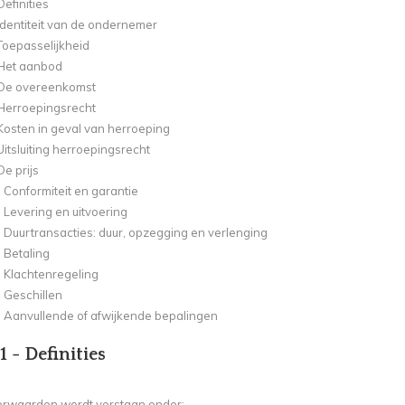
Definities
 Identiteit van de ondernemer
 Toepasselijkheid
 Het aanbod
- De overeenkomst
 Herroepingsrecht
 Kosten in geval van herroeping
 Uitsluiting herroepingsrecht
De prijs
- Conformiteit en garantie
- Levering en uitvoering
- Duurtransacties: duur, opzegging en verlenging
- Betaling
- Klachtenregeling
- Geschillen
 - Aanvullende of afwijkende bepalingen
1 - Definities
orwaarden wordt verstaan onder: