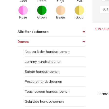
Geel
Paars
Grijs
Wit
Stijl
Roze
Groen
Beige
Goud
1 Produc
Alle Handschoenen
Dames
Nappa leder handschoenen
Lammy handschoenen
Suède handschoenen
Peccary handschoenen
Touchscreen handschoenen
Hand
Gebreide handschoenen