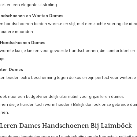
ort en een elegante uitstraling.
ndschoenen en Wanten Dames
n handschoenen bieden warmte en stijl, met een zachte voering die idea
 koudere maanden.
 Handschoenen Dames
 warmte kun je kiezen voor gevoerde handschoenen, die comfortabel en
jn.
nten Dames
en bieden extra bescherming tegen de kou en zijn perfect voor winterse
.
oek naar een budgetvriendelijk alternatief voor grijze leren dames
en die je handen toch warm houden? Bekijk dan ook onze gebreide da
nen.
 Leren Dames Handschoenen Bij Laimböck
leren dames handschoenen van Laimböck zijn van de hoogste kwaliteit en