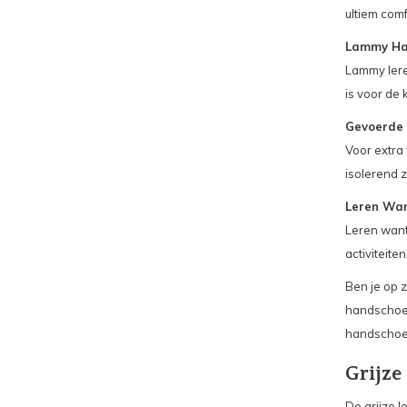
ultiem comf
Lammy Ha
Lammy lere
is voor de
Gevoerde
Voor extra
isolerend zi
Leren Wa
Leren want
activiteiten
Ben je op z
handschoen
handschoe
Grijze
De grijze 