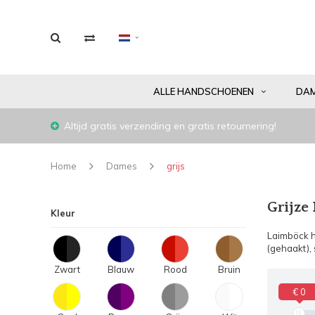
ALLE HANDSCHOENEN
DA
Altijd gratis verzending en gratis retournering!
Home
Dames
grijs
Grijze
Kleur
Laimböck h
(gehaakt),
Zwart
Blauw
Rood
Bruin
€ 0