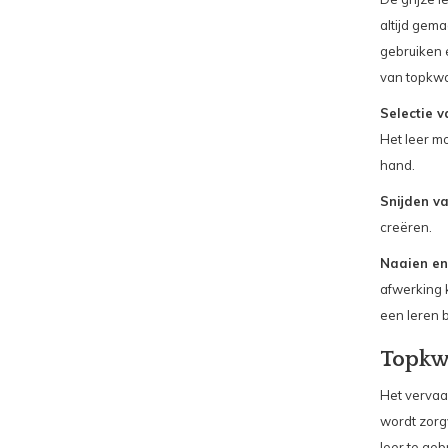
altijd gema
gebruiken 
van topkwal
Selectie v
Het leer m
hand.
Snijden va
creëren.
Naaien en
afwerking 
een leren 
Topkwa
Het vervaa
wordt zorg
leer te ge