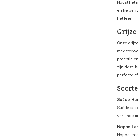
Naast het 
en helpen 
het leer.
Grijz
Onze grijz
meesterwer
prachtig en
zijn deze 
perfecte af
Soorte
Suède Ha
Suède is ee
verfijnde ui
Nappa Le
Nappa lede