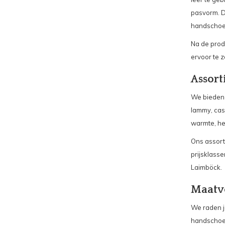
pasvorm. D
handschoen
Na de prod
ervoor te 
Assort
We bieden 
lammy, cash
warmte, he
Ons assort
prijsklasse
Laimböck.
Maatv
We raden j
handschoen