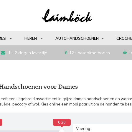
MES
HEREN
AUTOHANDSCHOENEN
CROCH
1 - 2 dagen levertijd
12+ betaalmethodes
L
 Handschoenen voor Dames
eeft een uitgebreid assortiment in grijze dames handschoenen en wanten
 suède, peccary of wol. Kies online een mooi paar uit om de handen te be
€ 20
Voering