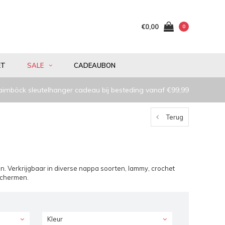
€0,00
0
ET
SALE
CADEAUBON
aimböck sleutelhanger cadeau bij besteding vanaf €99,99
Terug
. Verkrijgbaar in diverse nappa soorten, lammy, crochet
schermen.
Kleur