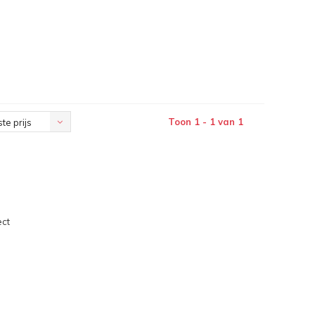
Toon 1 - 1 van 1
te prijs
ect