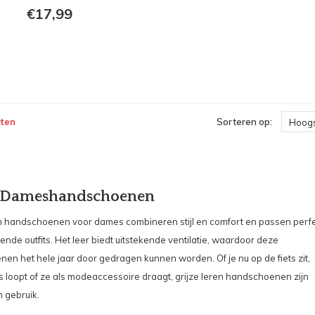
€17,99
ten
Sorteren op:
Hoogs
e Dameshandschoenen
en handschoenen voor dames combineren stijl en comfort en passen perf
llende outfits. Het leer biedt uitstekende ventilatie, waardoor deze
en het hele jaar door gedragen kunnen worden. Of je nu op de fiets zit,
s loopt of ze als modeaccessoire draagt, grijze leren handschoenen zijn
n gebruik.