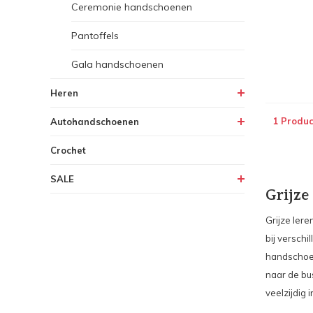
Ceremonie handschoenen
Pantoffels
Gala handschoenen
Heren
1 Produc
Autohandschoenen
Crochet
SALE
Grijz
Grijze ler
bij verschi
handschoen
naar de bu
veelzijdig i