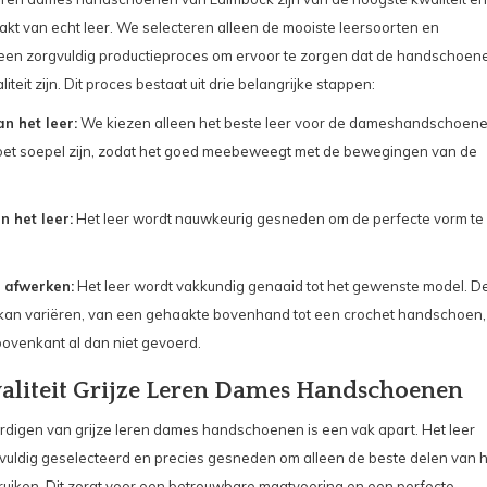
akt van echt leer. We selecteren alleen de mooiste leersoorten en
een zorgvuldig productieproces om ervoor te zorgen dat de handschoen
iteit zijn. Dit proces bestaat uit drie belangrijke stappen:
an het leer:
We kiezen alleen het beste leer voor de dameshandschoene
oet soepel zijn, zodat het goed meebeweegt met de bewegingen van de
n het leer:
Het leer wordt nauwkeurig gesneden om de perfecte vorm te
 afwerken:
Het leer wordt vakkundig genaaid tot het gewenste model. D
kan variëren, van een gehaakte bovenhand tot een crochet handschoen,
bovenkant al dan niet gevoerd.
liteit Grijze Leren Dames Handschoenen
rdigen van grijze leren dames handschoenen is een vak apart. Het leer
vuldig geselecteerd en precies gesneden om alleen de beste delen van h
bruiken. Dit zorgt voor een betrouwbare maatvoering en een perfecte