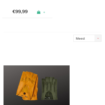
€99,99
+
Meest
bekeken