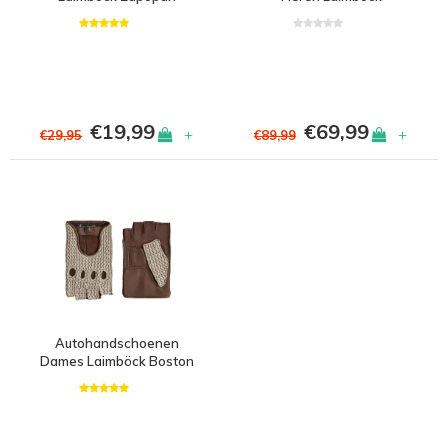
Minneapolis
€19,99
€69,99
+
+
€29,95
€89,99
Autohandschoenen
Dames Laimböck Boston