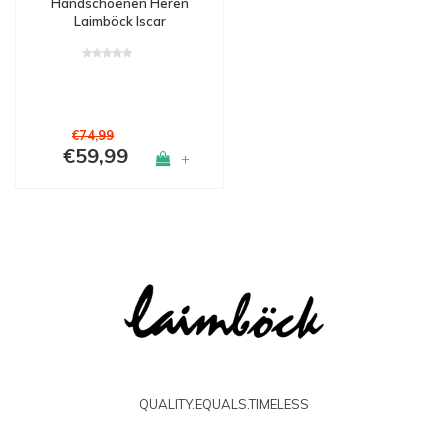
Handschoenen Heren
Laimböck Iscar
€74,99
€59,99
+
QUALITY.EQUALS.TIMELESS