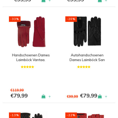
+
+
-33%
-20%
Handschoenen Dames
Autohandschoenen
Laimböck Vantaa.
Dames Laimböck San
Diego
€119,99
€79,99
€79,99
+
+
€99,99
-13%
-22%