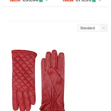
+
+
€60,00
€99,99
Standard