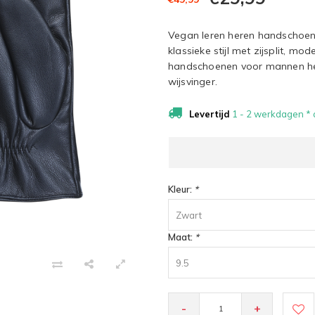
Vegan leren heren handschoene
klassieke stijl met zijsplit, mo
handschoenen voor mannen he
wijsvinger.
Levertijd
1 - 2 werkdagen * a
Kleur:
*
Zwart
Maat:
*
9.5
-
+