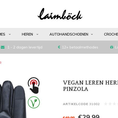
MES
HEREN
AUTOHANDSCHOENEN
CROCH
1 - 2 dagen levertijd
12+ betaalmethodes
L
a
VEGAN LEREN HE
PINZOLA
ARTIKELCODE
31002
€29,99
€49,99