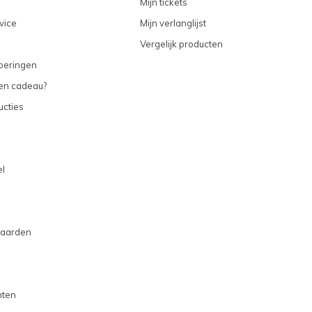
Mijn tickets
vice
Mijn verlanglijst
Vergelijk producten
voeringen
een cadeau?
ucties
l
aarden
hten