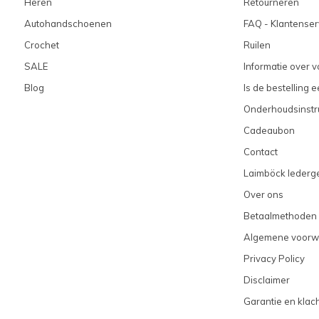
Heren
Retourneren
Autohandschoenen
FAQ - Klantenser
Crochet
Ruilen
SALE
Informatie over 
Blog
Is de bestelling 
Onderhoudsinstr
Cadeaubon
Contact
Laimböck lederge
Over ons
Betaalmethoden
Algemene voorw
Privacy Policy
Disclaimer
Garantie en klac