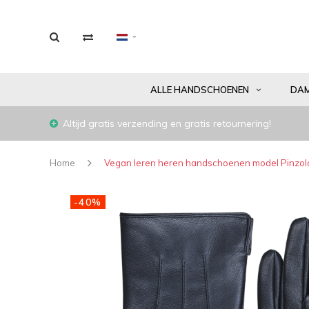
ALLE HANDSCHOENEN
DA
Altijd gratis verzending en gratis retournering!
Home
Vegan leren heren handschoenen model Pinzol
-40%