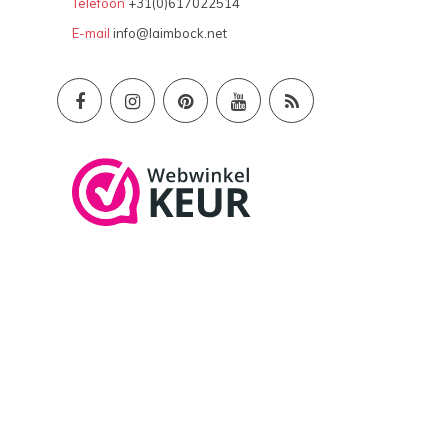
Telefoon
+31(0)617022514
E-mail
info@laimbock.net