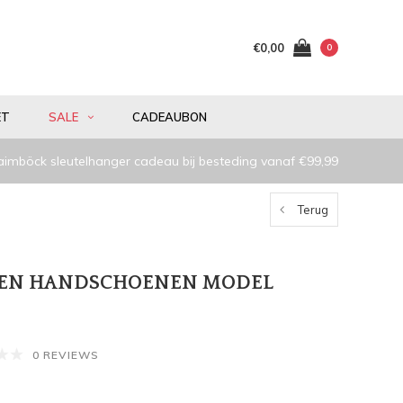
€0,00
0
ET
SALE
CADEAUBON
aimböck sleutelhanger cadeau bij besteding vanaf €99,99
Terug
REN HANDSCHOENEN MODEL
0 REVIEWS