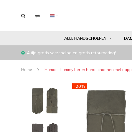
ALLE HANDSCHOENEN
DA
Altijd gratis verzending en gratis retournering!
Home
Hamar - Lammy heren handschoenen met nappa
-20%