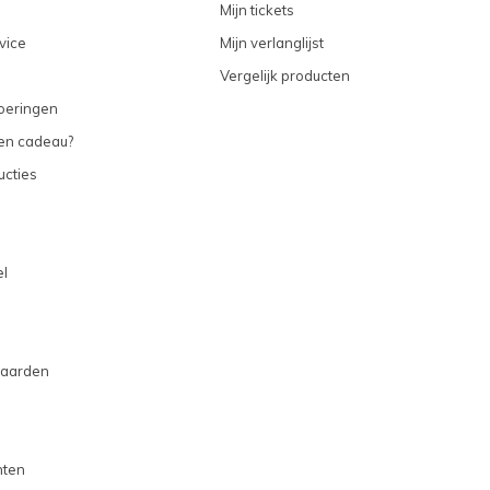
Mijn tickets
vice
Mijn verlanglijst
Vergelijk producten
voeringen
een cadeau?
ucties
l
aarden
hten