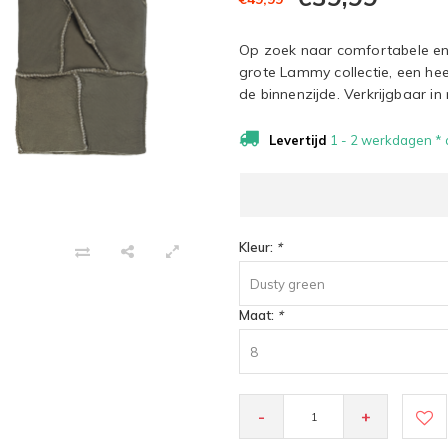
Op zoek naar comfortabele e
grote Lammy collectie, een he
de binnenzijde. Verkrijgbaar in
Levertijd
1 - 2 werkdagen * a
Kleur:
*
Dusty green
Maat:
*
8
-
+