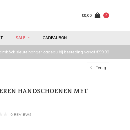
€0,00
0
ET
SALE
CADEAUBON
aimböck sleutelhanger cadeau bij besteding vanaf €99,99
Terug
HEREN HANDSCHOENEN MET
0 REVIEWS