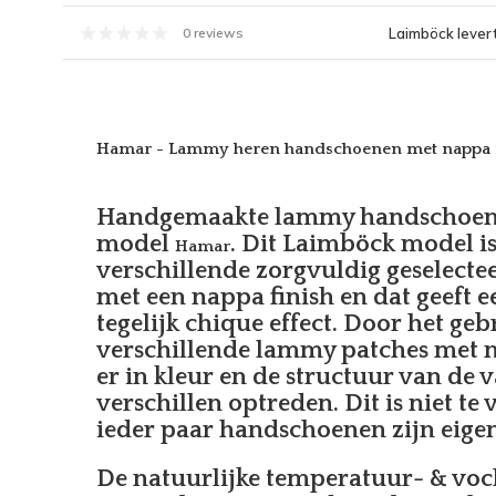
Laimböck levert
0 reviews
Hamar - Lammy heren handschoenen met nappa f
Handgemaakte lammy handschoen
model
. Dit Laimböck model i
Hamar
verschillende zorgvuldig geselect
met een nappa finish en dat geeft e
tegelijk chique effect. Door het ge
verschillende lammy patches met 
er in kleur en de structuur van de v
verschillen optreden. Dit is niet t
ieder paar handschoenen zijn eigen
De natuurlijke temperatuur- & vo