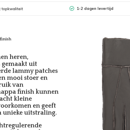
1-2 dagen levertijd
 topkwaliteit
inish
en heren,
s gemaakt uit
eerde lammy patches
en mooi stoer en
bruik van
nappa finish kunnen
acht kleine
e voorkomen en geeft
 unieke uitstraling.
chtregulerende