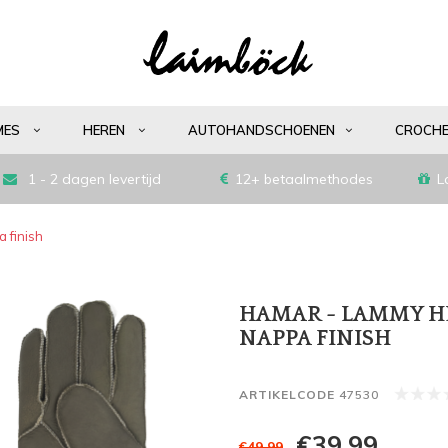
MES
HEREN
AUTOHANDSCHOENEN
CROCH
1 - 2 dagen levertijd
12+ betaalmethodes
L
 finish
HAMAR - LAMMY 
NAPPA FINISH
ARTIKELCODE
47530
€39,99
€49,99