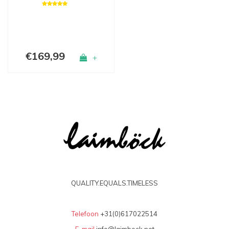
€169,99
+
QUALITY.EQUALS.TIMELESS
Telefoon
+31(0)617022514
E-mail
info@laimbock.net