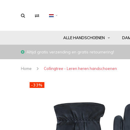
ALLE HANDSCHOENEN
DA
Altijd gratis verzending en gratis retournering!
Home
Collingtree - Leren heren handschoenen
-33%