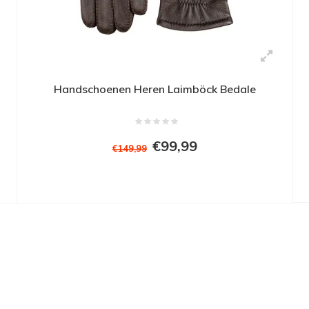
goed vertrouwen. Het is op
 vertrouwen in dat
n. Voor mij is dit een
Handschoenen Heren Laimböck Bedale
€99,99
€149,99
oede kwaliteit, gebruik ze
n te krijgen.