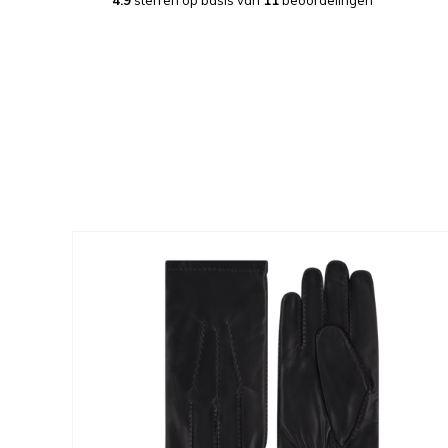
4.9
sterren op basis van
11
beoordelingen
Altijd op zoek naar de oplossing voor mijn koude handen en voeten. Een
slechte doorbloeding is de oorzaak. Nu kreeg ik
van leren laimbock handschoenen voor een uiterst 
inmiddels enorme verzameling handschoenen e
zeer populaire plaats in. Lekker warm en goed i
verrast door de billijke prijs en de kwaliteit van 
van leveren was een opsteker. Dank jullie wel vo
verwachtingen overtreft!
Frans
15-10-2023
Ik had al diverse soorten lederen handschoenen gekocht maar deze zaten
niet fijn of ik kreeg er koude handen in. Op de si
Colingtree handschoen met een uitgebreide info
aanwezige maattabel is een perfect hulpmiddel
handschoenen te achterhalen. De op de site geg
prijs was voor mij aanleiding deze handschoenen
bestelprocedure, betaligsmogelijkheden en de d
geregeld. De handschoenen zijn gemaakt van zee