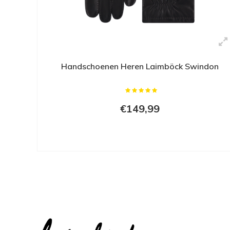
passen perfect en zien er erg goed uit.
Ook de bijgeleverde onderhoudstips geeft een 
dit moment nog niet zo koud maar ik heb er alle
ik met deze handschoenen veel plezier zal beleve
aanrader.
Handschoenen Heren Laimböck Swindon
Stijn O.
09-08-2022
Net weer een nieuw paar voor komend najaar besteld. Top dat deze
€149,99
handschoenen in de Laimböck-collectie blijven. G
voornamelijk op de scooter om geen koude hande