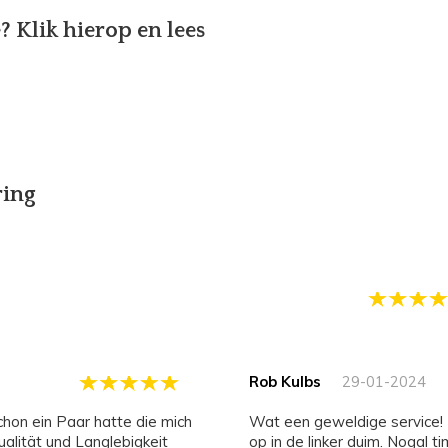
e?
Klik hierop en lees
ring
Rob Kulbs
29-01-2024
Wat een geweldige service! Na een paar weken merkte ik een klein gaatje
ualität und Langlebigkeit
op in de linker duim. Nogal 