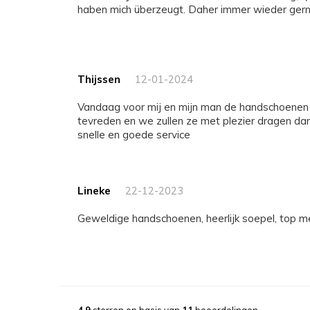
haben mich überzeugt. Daher immer wieder gern
Thijssen
12-01-2024
Vandaag voor mij en mijn man de handschoenen binnengekregen .Zeer
tevreden en we zullen ze met plezier dragen da
snelle en goede service
Lineke
22-12-2023
Geweldige handschoenen, heerlijk soepel, top m
Robert Kulbs
18-11-2023