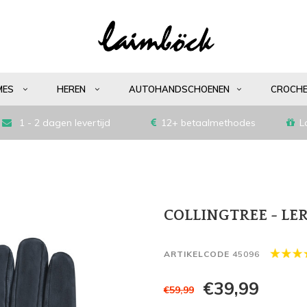
MES
HEREN
AUTOHANDSCHOENEN
CROCH
1 - 2 dagen levertijd
12+ betaalmethodes
L
COLLINGTREE - L
ARTIKELCODE
45096
€39,99
€59,99