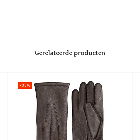
Gute Ware und prompte Lie
 een aanbieding onder ogen
schappelijke prijs. In mijn
n wanten nemen deze een
solerend. Daarnaast was ik
de Collintree. Ook de snelheid
or een ervaring die mijn
Gerelateerde producten
Uhde
08-03-2023
-33%
Perfekte Abwicklung. Super Ware zu einem tollen Preis. Größenbestimmung
te van laimböck zag ik de
auf der Homepage war sehr h
rmatie. Ook de op de site
Jederzeit wieder. Vielen Dan
 om de juiste maat van de
even info en de scherpe
 te bestellen. De
e snelle levering was goed
r soepel leer,