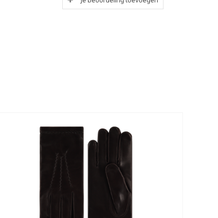
Je beoordeling toevoegen
ferung.
ilfreich.
k!