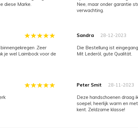
e diese Marke.
Nee, maar onder garantie st
verwachting.
Sandra
28-12-2023
Die Bestellung ist eingegan
nk je wel Laimbock voor de
Mit Lederöl, gute Qualität.
Peter Smit
28-11-2023
erk
Deze handschoenen draag ik met name als ´autohandschoen´; comfortabel
soepel, heerlijk warm en met 
kent. Zeldzame klasse!
Henning Strube
02-11-2