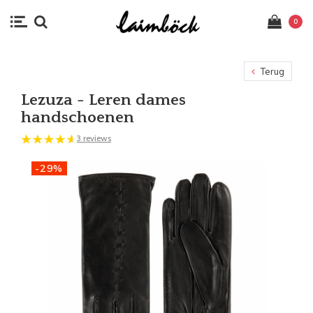
0
Terug
Lezuza - Leren dames
handschoenen
3 reviews
-29%