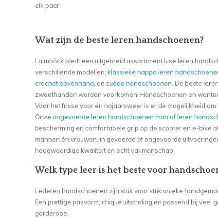
elk paar.
Wat zijn de beste leren handschoenen?
Laimböck biedt een uitgebreid assortiment luxe leren handsc
verschillende modellen;
klassieke nappa leren handschoene
crochet bovenhand
, en
suède handschoenen
. De beste ler
zweethanden worden voorkomen. Handschoenen en wanten 
Voor het frisse voor en najaarsweer is er de mogelijkheid 
Onze
ongevoerde leren handschoenen man of leren hands
bescherming en comfortabele grip op de scooter en e-bike o
mannen én vrouwen, in gevoerde of ongevoerde uitvoeringe
hoogwaardige kwaliteit en echt vakmanschap.
Welk type leer is het beste voor handscho
Lederen handschoenen zijn stuk voor stuk unieke handgemaakte
Een prettige pasvorm, chique uitstraling en passend bij vee
garderobe.