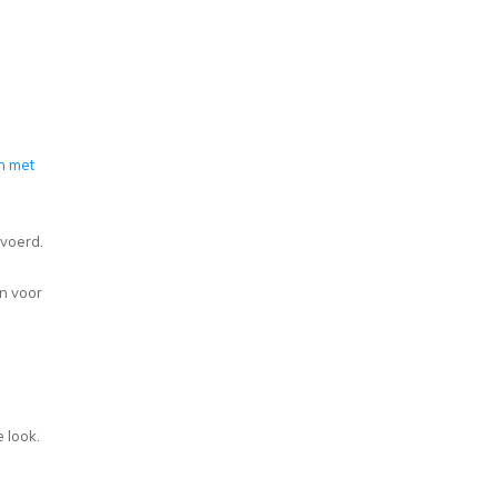
n met
evoerd.
n voor
 look.