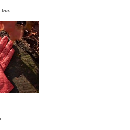
advies.
m