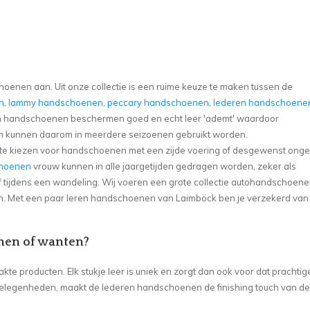
hoenen aan. Uit onze collectie is een ruime keuze te maken tussen de
n
,
lammy handschoenen
,
peccary handschoenen
,
lederen handschoene
en handschoenen beschermen goed en echt leer 'ademt' waardoor
kunnen daarom in meerdere seizoenen gebruikt worden.
om te kiezen voor handschoenen met een zijde voering of desgewenst ong
choenen
vrouw kunnen in alle jaargetijden gedragen worden, zeker als
f tijdens een wandeling. Wij voeren een grote collectie autohandschoene
n. Met een paar leren handschoenen van Laimböck ben je verzekerd van
enen of wanten?
 producten. Elk stukje leer is uniek en zorgt dan ook voor dat prachtige
l gelegenheden, maakt de lederen handschoenen de finishing touch van de