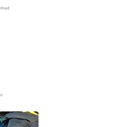
nhuid.
em