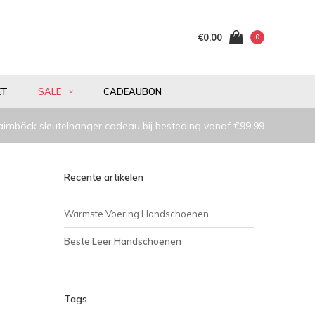
€0,00
0
ET
SALE
CADEAUBON
aimböck sleutelhanger cadeau bij besteding vanaf €99,99
Recente artikelen
Warmste Voering Handschoenen
Beste Leer Handschoenen
Tags