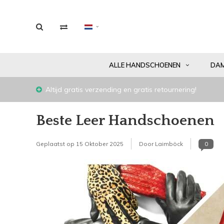
ALLE HANDSCHOENEN
DA
Altijd gratis verzending en gratis retournering!
Beste Leer Handschoenen
Geplaatst op
15 Oktober 2025
Door Laimböck
0