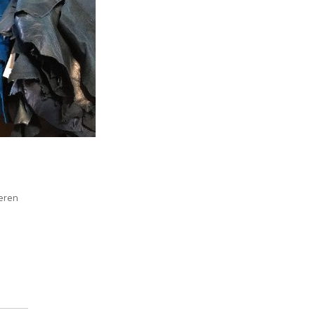
eren
-