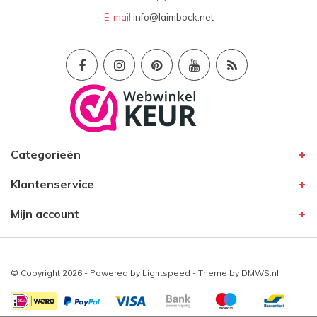
E-mail
info@laimbock.net
Silvia
23-01-2024
Wunderschönes Leder, tolle Farbe !!!
Sehr hochwertig verarbeitet. Ich bin sehr froh
diese Firma gefunden zu haben.
Empfehlenswert!!!!!
Categorieën
Remco
18-10-2023
Klantenservice
Erg mooie autohandschoenen voor gunstige prijs
Mijn account
Henk
© Copyright 2026 - Powered by
Lightspeed
- Theme by
DMWS.nl
12-10-2023
Super quality!