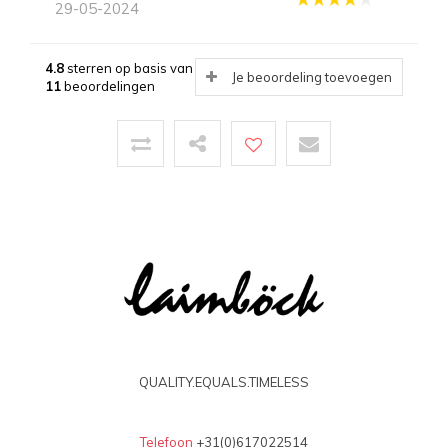
29-05-2024
alles ok
4.8
sterren op basis van
Je beoordeling toevoegen
11
beoordelingen
J.N.
17-03-2024
Sehr schöne Handschuhe . Hoher Tragekomfort ,
sehr weiches Leder. Einfach gesagt Premium
Handschuhe.
J.N.
17-03-2024
Sehr schöne Handschuhe . Angenemes trage
QUALITY.EQUALS.TIMELESS
Gefühl. Premium Handschuhe empfelenswert .
Telefoon
+31(0)617022514