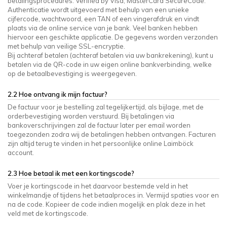
betalingsprocedures: Verified by Visa, MasterCard SecureCode.
Authenticatie wordt uitgevoerd met behulp van een unieke
cijfercode, wachtwoord, een TAN of een vingerafdruk en vindt
plaats via de online service van je bank. Veel banken hebben
hiervoor een geschikte applicatie. De gegevens worden verzonden
met behulp van veilige SSL-encryptie.
Bij achteraf betalen (achteraf betalen via uw bankrekening), kunt u
betalen via de QR-code in uw eigen online bankverbinding, welke
op de betaalbevestiging is weergegeven.
2.2 Hoe ontvang ik mijn factuur?
De factuur voor je bestelling zal tegelijkertijd, als bijlage, met de
orderbevestiging worden verstuurd. Bij betalingen via
bankoverschrijvingen zal de factuur later per email worden
toegezonden zodra wij de betalingen hebben ontvangen. Facturen
zijn altijd terug te vinden in het persoonlijke online Laimböck
account.
2.3 Hoe betaal ik met een kortingscode?
Voer je kortingscode in het daarvoor bestemde veld in het
winkelmandje of tijdens het betaalproces in. Vermijd spaties voor en
na de code. Kopieer de code indien mogelijk en plak deze in het
veld met de kortingscode.