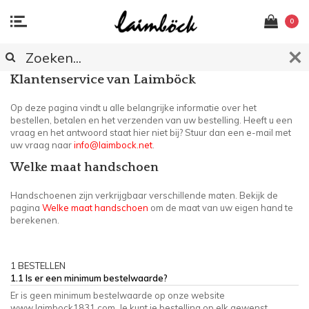
0
FAQ - KLANTENSERVICE
Klantenservice van Laimböck
Op deze pagina vindt u alle belangrijke informatie over het
bestellen, betalen en het verzenden van uw bestelling. Heeft u een
vraag en het antwoord staat hier niet bij? Stuur dan een e-mail met
uw vraag naar
info@laimbock.net
.
Welke maat handschoen
Handschoenen zijn verkrijgbaar verschillende maten. Bekijk de
pagina
Welke maat handschoen
om de maat van uw eigen hand te
berekenen.
1 BESTELLEN
1.1 Is er een minimum bestelwaarde?
Er is geen minimum bestelwaarde op onze website
www.laimbock1831.com. Je kunt je bestelling op elk gewenst