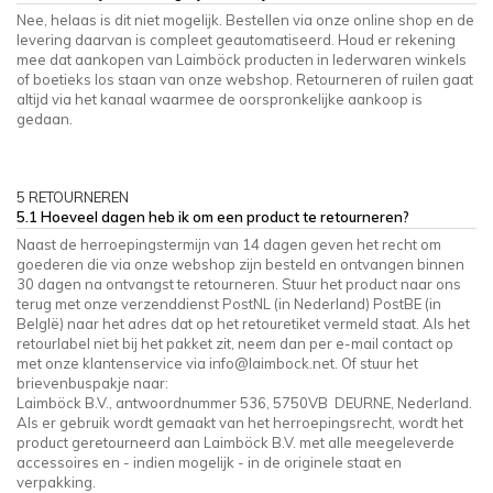
Nee, helaas is dit niet mogelijk. Bestellen via onze online shop en de
levering daarvan is compleet geautomatiseerd. Houd er rekening
mee dat aankopen van Laimböck producten in lederwaren winkels
of boetieks los staan van onze webshop. Retourneren of ruilen gaat
altijd via het kanaal waarmee de oorspronkelijke aankoop is
gedaan.
5 RETOURNEREN
5.1 Hoeveel dagen heb ik om een product te retourneren?
Naast de herroepingstermijn van 14 dagen geven het recht om
goederen die via onze webshop zijn besteld en ontvangen binnen
30 dagen na ontvangst te retourneren. Stuur het product naar ons
terug met onze verzenddienst PostNL (in Nederland) PostBE (in
BelgIë) naar het adres dat op het retouretiket vermeld staat. Als het
retourlabel niet bij het pakket zit, neem dan per e-mail contact op
met onze klantenservice via
info@laimbock.net
. Of stuur het
brievenbuspakje naar:
Laimböck B.V., antwoordnummer 536, 5750VB DEURNE, Nederland.
Als er gebruik wordt gemaakt van het herroepingsrecht, wordt het
product geretourneerd aan Laimböck B.V. met alle meegeleverde
accessoires en - indien mogelijk - in de originele staat en
verpakking.