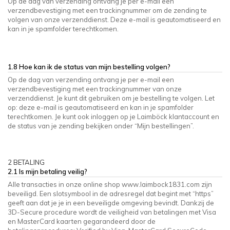
Op de dag van verzending ontvang je per e-mail een
verzendbevestiging met een trackingnummer om de zending te
volgen van onze verzenddienst. Deze e-mail is geautomatiseerd en
kan in je spamfolder terechtkomen.
1.8 Hoe kan ik de status van mijn bestelling volgen?
Op de dag van verzending ontvang je per e-mail een
verzendbevestiging met een trackingnummer van onze
verzenddienst. Je kunt dit gebruiken om je bestelling te volgen. Let
op: deze e-mail is geautomatiseerd en kan in je spamfolder
terechtkomen. Je kunt ook inloggen op je Laimböck klantaccount en
de status van je zending bekijken onder “Mijn bestellingen”.
2 BETALING
2.1 Is mijn betaling veilig?
Alle transacties in onze online shop www.laimbock1831.com zijn
beveiligd. Een slotsymbool in de adresregel dat begint met “https”
geeft aan dat je je in een beveiligde omgeving bevindt. Dankzij de
3D-Secure procedure wordt de veiligheid van betalingen met Visa
en MasterCard kaarten gegarandeerd door de