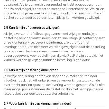
Helaas kunnen producten niet op een later tijdstip worden
gewijzigd. Als je een onjuist verzendadres hebt opgegeven, neem
dan zo snel mogelijk contact op met onze klantenservice. We zullen
proberen aan je verzoek te voldoen, maar kunnen niet garanderen
dat het verzendadres op een later tijdstip kan worden gewijzigd.
1.5 Kan ik mijn afleveradres wijzigen?
Als je je verzend- of aflevergegevens moet wijzigen nadat je je
bestelling hebt geplaatst, neem dan zo snel mogelijk contact op met
onze klantenservice. Leveringsinformatie, waaronder het
leveringsadres, kan niet meer worden gewijzigd nadat de bestelling
is verzonden. Houd er rekening mee dat verzend- en
bezorggegevens voor bestellingen die via PayPal zijn betaald, niet
kunnen worden gewijzigd nadat de bestelling is geplaatst.
1.6 Kan ik mijn bestelling annuleren?
Je kunt je annulering doorgeven door een e-mail te sturen naar
info@laimbock.net
. Afhankelijk van de verwerkingsstatus kan de
overdracht aan Intrapost en de levering worden gestopt. Als dit niet
meer mogelijk is, retourneer de bestelling dan met het bijgevoegde
retouretiket voor een tegoedbon/terugbetaling.
1.7 Waar kan ik mijn trackingnummer vinden?