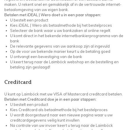
maken. U rekent snel en gemakkelijk af in de vertrouwde internet-
betaalomgeving van uw eigen bank.
Betalen met iDEAL |
Wero
doet u in een paar stappen:
U bestelt een product
Kies iDEAL |
Wero
als betaalmethode bij het bestelproces
Selecteer de bank waar u uw bankzaken al online regelt
U komt direct in het bekende internetbankierprogramma van de
bank
De relevante gegevens van uw aankoop zijn al ingevuld
Op de voor uw bekende manier keurt u de betaling goed
U ontvangt een bevestiging van de bank
U keert terug naar de Laimböck webshop en de bestelling en
betaling zijn geslaagd!
Creditcard
U kunt op Laimböck met uw VISA of Mastercard creditcard betalen.
Betalen met Creditcard doe je in een paar stappen:
U bestelt een product
Kies Creditcard als betaalmethode bij het bestelproces
U wordt doorgestuurd naar een nieuwe pagina waar u uw
creditcardgegevens veilig kunt invullen
Na controle van uw invoer keert u terug naar de Laimböck