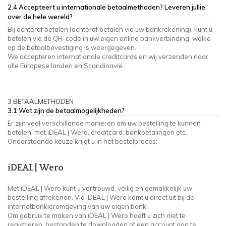
2.4 Accepteert u internationale betaalmethoden? Leveren jullie
over de hele wereld?
Bij achteraf betalen (achteraf betalen via uw bankrekening), kunt u
betalen via de QR-code in uw eigen online bankverbinding, welke
op de betaalbevestiging is weergegeven.
We accepteren internationale creditcards en wij verzenden naar
alle Europese landen en Scandinavië.
3 BETAALMETHODEN
3.1 Wat zijn de betaalmogelijkheden?
Er zijn veel verschillende manieren om uw bestelling te kunnen
betalen: met iDEAL |
Wero
, creditcard, bankbetalingen etc.
Onderstaande keuze krijgt u in het bestelproces:
iDEAL |
Wero
Met iDEAL |
Wero
kunt u vertrouwd, veilig en gemakkelijk uw
bestelling afrekenen. Via iDEAL |
Wero
komt u direct uit bij de
internetbankieromgeving van uw eigen bank.
Om gebruik te maken van iDEAL |
Wero
hoeft u zich niet te
registreren, bestanden te downloaden of een account aan te