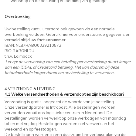
webshop en de bestelling en betaling zijn geslaagd!
Overboeking
Uw bestelling kunt u uiteraard ook gewoon via een normale
overboeking voldoen. Gebruik hiervoor onderstaande gegevens en
vermeld altijd uw factuurnummer
.
IBAN: NL87RABO0329210572
BIC: RABONL2U
t.n.v. Laimböck
Let op: de verwerking van een betaling per overboeking duurt langer
dan een iDEAL of Creditcard betaling. Het kan daarom bij deze
betaalmethode langer duren om uw bestelling te verwerken.
4 VERZENDING & LEVERING
4.1 Welke verzendmethoden & verzendopties zijn beschikbaar?
Verzending is gratis, ongeacht de waarde van je bestelling.
Onze verzendpartner is Intrapost. Alle bestellingen worden
verzonden vanuit ons logistieke centrum in Nederland. De
bestellingen worden verwerkt op onze werkdagen van maandag
tot en met vrijdag. Bestellingen worden niet verwerkt in het
weekend en op feestdagen.
De bestellingen worden in een duurzaam brievenbuspakje
via de