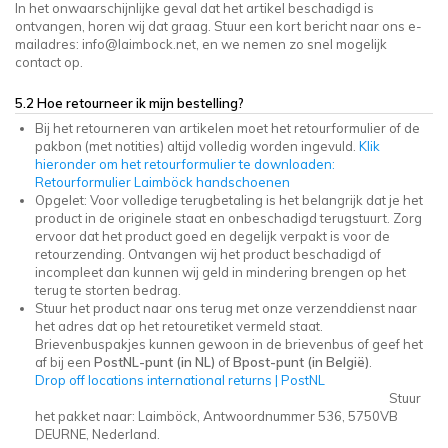
In het onwaarschijnlijke geval dat het artikel beschadigd is
ontvangen, horen wij dat graag. Stuur een kort bericht naar ons e-
mailadres:
info@laimbock.net
, en we nemen zo snel mogelijk
contact op.
5.2 Hoe retourneer ik mijn bestelling?
Bij het retourneren van artikelen moet het retourformulier of de
pakbon (met notities) altijd volledig worden ingevuld.
Klik
hieronder om het retourformulier te downloaden:
Retourformulier Laimböck handschoenen
Opgelet: Voor volledige terugbetaling is het belangrijk dat je het
product in de originele staat en onbeschadigd terugstuurt. Zorg
ervoor dat het product goed en degelijk verpakt is voor de
retourzending. Ontvangen wij het product beschadigd of
incompleet dan kunnen wij geld in mindering brengen op het
terug te storten bedrag.
Stuur het product naar ons terug met onze verzenddienst naar
het adres dat op het retouretiket vermeld staat.
Brievenbuspakjes kunnen gewoon in de brievenbus of geef het
af bij een
PostNL-punt (in NL)
of
Bpost-punt (in België)
.
Drop off locations international returns | PostNL
Stuur
het pakket naar: Laimböck, Antwoordnummer 536, 5750VB
DEURNE, Nederland.